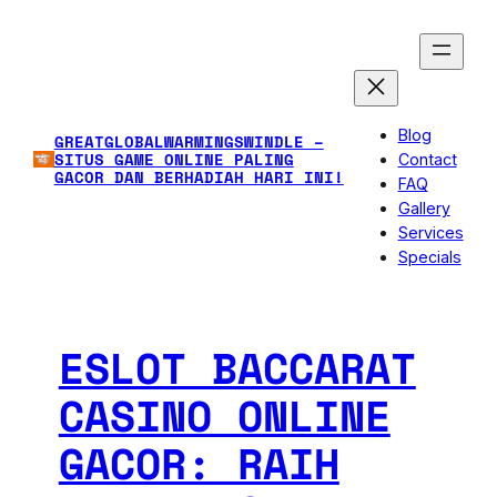
Skip
to
content
Blog
GREATGLOBALWARMINGSWINDLE –
SITUS GAME ONLINE PALING
Contact
GACOR DAN BERHADIAH HARI INI!
FAQ
Gallery
Services
Specials
ESLOT BACCARAT
CASINO ONLINE
GACOR: RAIH