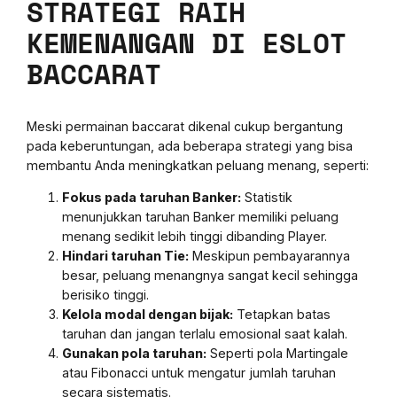
STRATEGI RAIH
KEMENANGAN DI ESLOT
BACCARAT
Meski permainan baccarat dikenal cukup bergantung
pada keberuntungan, ada beberapa strategi yang bisa
membantu Anda meningkatkan peluang menang, seperti:
Fokus pada taruhan Banker:
Statistik
menunjukkan taruhan Banker memiliki peluang
menang sedikit lebih tinggi dibanding Player.
Hindari taruhan Tie:
Meskipun pembayarannya
besar, peluang menangnya sangat kecil sehingga
berisiko tinggi.
Kelola modal dengan bijak:
Tetapkan batas
taruhan dan jangan terlalu emosional saat kalah.
Gunakan pola taruhan:
Seperti pola Martingale
atau Fibonacci untuk mengatur jumlah taruhan
secara sistematis.