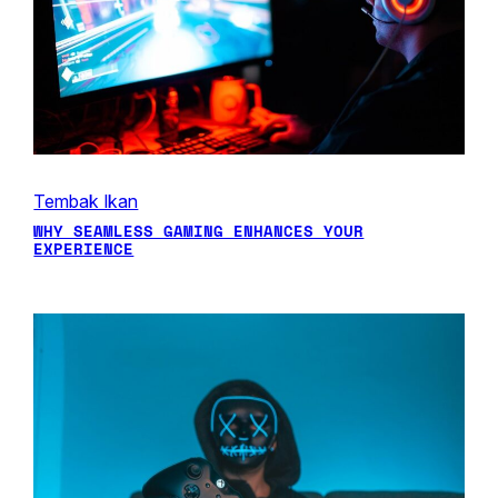
Tembak Ikan
WHY SEAMLESS GAMING ENHANCES YOUR
EXPERIENCE