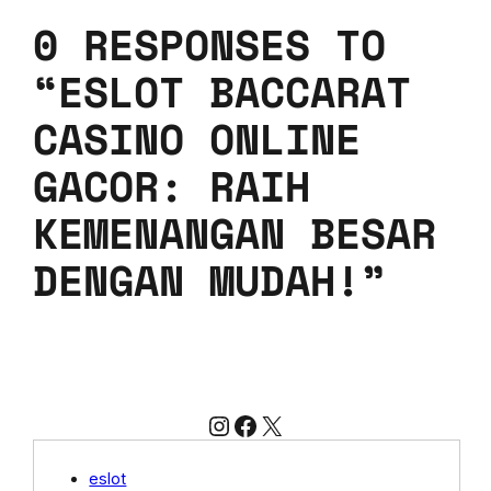
0 RESPONSES TO
“ESLOT BACCARAT
CASINO ONLINE
GACOR: RAIH
KEMENANGAN BESAR
DENGAN MUDAH!”
Instagram
Facebook
X
eslot