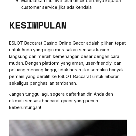
Manfaatkan fitur live chat untuk bertanya kepada
customer service jika ada kendala.
KESIMPULAN
ESLOT Baccarat Casino Online Gacor adalah pilihan tepat
untuk Anda yang ingin merasakan sensasi kasino
langsung dan meraih kemenangan besar dengan cara
mudah. Dengan platform yang aman, user-friendly, dan
peluang menang tinggi, tidak heran jika semakin banyak
pemain yang beralih ke ESLOT Baccarat untuk hiburan
sekaligus penghasilan tambahan.
Jangan tunggu lagi, segera daftarkan diri Anda dan
nikmati sensasi baccarat gacor yang penuh
keberuntungan!