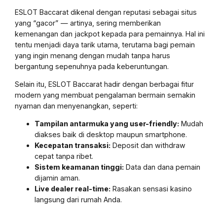
ESLOT Baccarat dikenal dengan reputasi sebagai situs
yang “gacor” — artinya, sering memberikan
kemenangan dan jackpot kepada para pemainnya. Hal ini
tentu menjadi daya tarik utama, terutama bagi pemain
yang ingin menang dengan mudah tanpa harus
bergantung sepenuhnya pada keberuntungan.
Selain itu, ESLOT Baccarat hadir dengan berbagai fitur
modern yang membuat pengalaman bermain semakin
nyaman dan menyenangkan, seperti:
Tampilan antarmuka yang user-friendly:
Mudah
diakses baik di desktop maupun smartphone.
Kecepatan transaksi:
Deposit dan withdraw
cepat tanpa ribet.
Sistem keamanan tinggi:
Data dan dana pemain
dijamin aman.
Live dealer real-time:
Rasakan sensasi kasino
langsung dari rumah Anda.