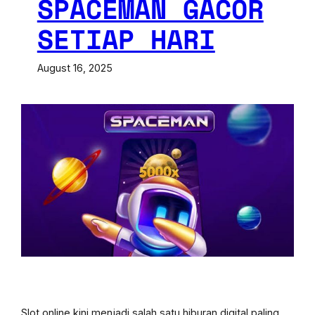
SPACEMAN GACOR
SETIAP HARI
August 16, 2025
Slot online kini menjadi salah satu hiburan digital paling