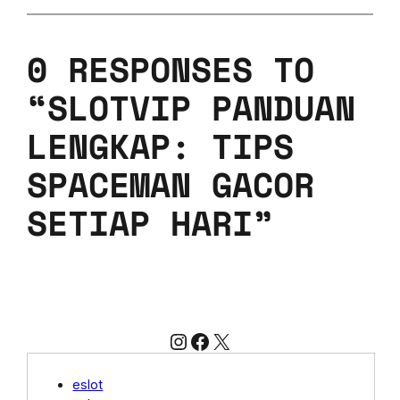
0 RESPONSES TO
“SLOTVIP PANDUAN
LENGKAP: TIPS
SPACEMAN GACOR
SETIAP HARI”
Instagram
Facebook
X
eslot