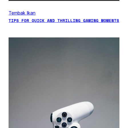
Tembak Ikan
TIPS FOR QUICK AND THRILLING GAMING MOMENTS