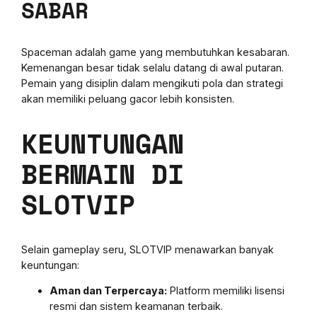
SABAR
Spaceman adalah game yang membutuhkan kesabaran.
Kemenangan besar tidak selalu datang di awal putaran.
Pemain yang disiplin dalam mengikuti pola dan strategi
akan memiliki peluang gacor lebih konsisten.
KEUNTUNGAN
BERMAIN DI
SLOTVIP
Selain gameplay seru, SLOTVIP menawarkan banyak
keuntungan:
Aman dan Terpercaya:
Platform memiliki lisensi
resmi dan sistem keamanan terbaik.