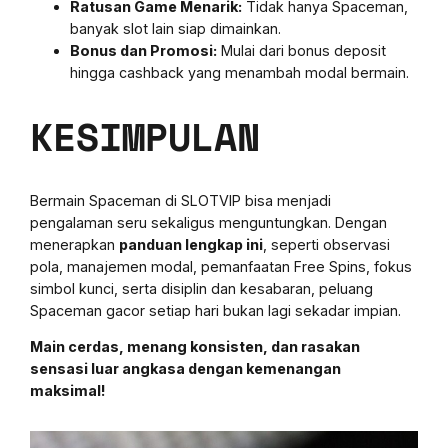
Ratusan Game Menarik:
Tidak hanya Spaceman,
banyak slot lain siap dimainkan.
Bonus dan Promosi:
Mulai dari bonus deposit
hingga cashback yang menambah modal bermain.
KESIMPULAN
Bermain Spaceman di SLOTVIP bisa menjadi
pengalaman seru sekaligus menguntungkan. Dengan
menerapkan
panduan lengkap ini
, seperti observasi
pola, manajemen modal, pemanfaatan Free Spins, fokus
simbol kunci, serta disiplin dan kesabaran, peluang
Spaceman gacor setiap hari bukan lagi sekadar impian.
Main cerdas, menang konsisten, dan rasakan
sensasi luar angkasa dengan kemenangan
maksimal!