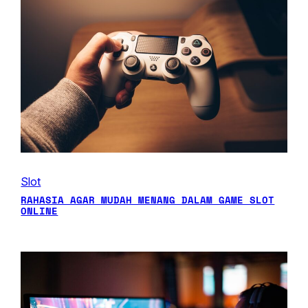
Slot
RAHASIA AGAR MUDAH MENANG DALAM GAME SLOT
ONLINE