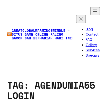
Blog
GREATGLOBALWARMINGSWINDLE –
SITUS GAME ONLINE PALING
Contact
GACOR DAN BERHADIAH HARI INI!
FAQ
Gallery
Services
Specials
TAG:
AGENDUNIA55
LOGIN