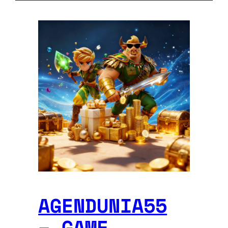
AGENDUNIA55
– GAME