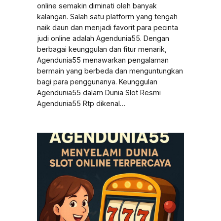
online semakin diminati oleh banyak
kalangan. Salah satu platform yang tengah
naik daun dan menjadi favorit para pecinta
judi online adalah Agendunia55. Dengan
berbagai keunggulan dan fitur menarik,
Agendunia55 menawarkan pengalaman
bermain yang berbeda dan menguntungkan
bagi para penggunanya. Keunggulan
Agendunia55 dalam Dunia Slot Resmi
Agendunia55 Rtp dikenal…