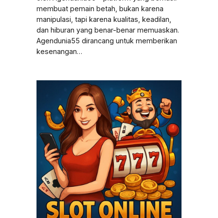
membuat pemain betah, bukan karena
manipulasi, tapi karena kualitas, keadilan,
dan hiburan yang benar-benar memuaskan.
Agendunia55 dirancang untuk memberikan
kesenangan…