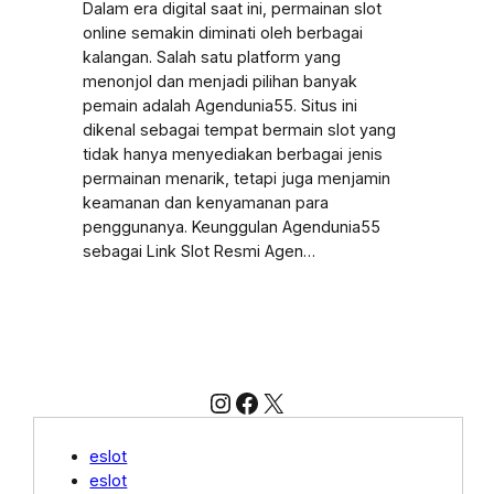
Dalam era digital saat ini, permainan slot
online semakin diminati oleh berbagai
kalangan. Salah satu platform yang
menonjol dan menjadi pilihan banyak
pemain adalah Agendunia55. Situs ini
dikenal sebagai tempat bermain slot yang
tidak hanya menyediakan berbagai jenis
permainan menarik, tetapi juga menjamin
keamanan dan kenyamanan para
penggunanya. Keunggulan Agendunia55
sebagai Link Slot Resmi Agen…
Instagram
Facebook
X
eslot
eslot