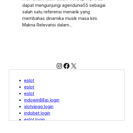
dapat mengunjungi agendunia55 sebagai
salah satu referensi menarik yang
membahas dinamika musik masa kini.
Makna Relevansi dalam…
Instagram
Facebook
X
eslot
eslot
eslot
indowin88jp login
slotvipgg login
indobet login
eslot login
indobet
eslot