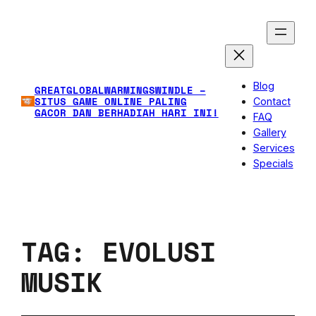
Blog
GREATGLOBALWARMINGSWINDLE –
SITUS GAME ONLINE PALING
Contact
GACOR DAN BERHADIAH HARI INI!
FAQ
Gallery
Services
Specials
TAG:
EVOLUSI
MUSIK