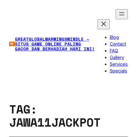
Blog
GREATGLOBALWARMINGSWINDLE –
SITUS GAME ONLINE PALING
Contact
GACOR DAN BERHADIAH HARI INI!
FAQ
Gallery
Services
Specials
TAG:
JAWA11JACKPOT