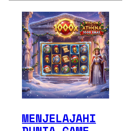
MENJELAJAHI
DUNIA GAME