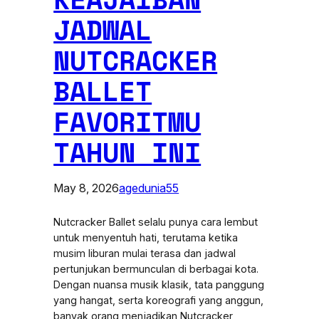
JADWAL
NUTCRACKER
BALLET
FAVORITMU
TAHUN INI
May 8, 2026
agedunia55
Nutcracker Ballet selalu punya cara lembut
untuk menyentuh hati, terutama ketika
musim liburan mulai terasa dan jadwal
pertunjukan bermunculan di berbagai kota.
Dengan nuansa musik klasik, tata panggung
yang hangat, serta koreografi yang anggun,
banyak orang menjadikan Nutcracker