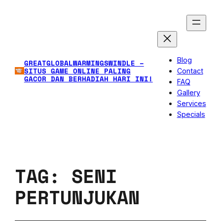
Blog
GREATGLOBALWARMINGSWINDLE –
SITUS GAME ONLINE PALING
Contact
GACOR DAN BERHADIAH HARI INI!
FAQ
Gallery
Services
Specials
TAG:
SENI
PERTUNJUKAN