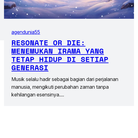
agendunia55
RESONATE OR DIE:
MENEMUKAN IRAMA YANG
TETAP HIDUP DI SETIAP
GENERASI
Musik selalu hadir sebagai bagian dari perjalanan
manusia, mengikuti perubahan zaman tanpa
kehilangan esensinya.…