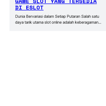
GAME SLOT YANG TERSEDIA
DI ESLOT
Dunia Bervariasi dalam Setiap Putaran Salah satu
daya tarik utama slot online adalah keberagaman…