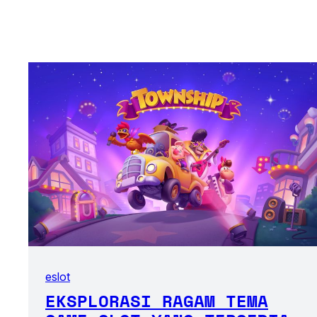
eslot
EKSPLORASI RAGAM TEMA