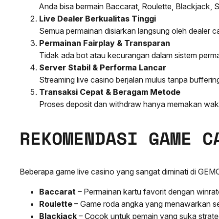
Anda bisa bermain Baccarat, Roulette, Blackjack,
Live Dealer Berkualitas Tinggi
Semua permainan disiarkan langsung oleh dealer can
Permainan Fairplay & Transparan
Tidak ada bot atau kecurangan dalam sistem permai
Server Stabil & Performa Lancar
Streaming live casino berjalan mulus tanpa bufferi
Transaksi Cepat & Beragam Metode
Proses deposit dan withdraw hanya memakan waktu b
REKOMENDASI GAME C
Beberapa game live casino yang sangat diminati di GEMO
Baccarat
– Permainan kartu favorit dengan winrat
Roulette
– Game roda angka yang menawarkan sens
Blackjack
– Cocok untuk pemain yang suka strateg