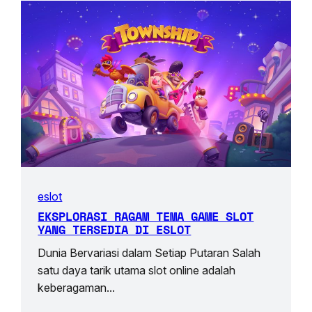
eslot
EKSPLORASI RAGAM TEMA GAME SLOT
YANG TERSEDIA DI ESLOT
Dunia Bervariasi dalam Setiap Putaran Salah
satu daya tarik utama slot online adalah
keberagaman…