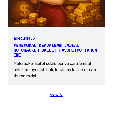
agedunia55
MENEMUKAN KEAJAIBAN JADWAL
NUTCRACKER BALLET FAVORITMU TAHUN
INI
Nutcracker Ballet selalu punya cara lembut
untuk menyentuh hati, terutama ketika musim
liburan mulai…
View All