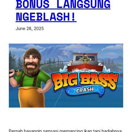
BONUS LANGSUNG
NGEBLASH!
June 28, 2025
Pernah bayangin sensasi memancing ikan tapi hadiahnya