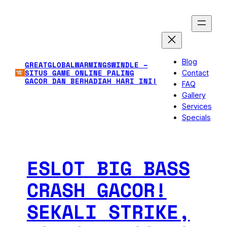
Skip
to
content
Blog
GREATGLOBALWARMINGSWINDLE –
SITUS GAME ONLINE PALING
Contact
GACOR DAN BERHADIAH HARI INI!
FAQ
Gallery
Services
Specials
ESLOT BIG BASS
CRASH GACOR!
SEKALI STRIKE,