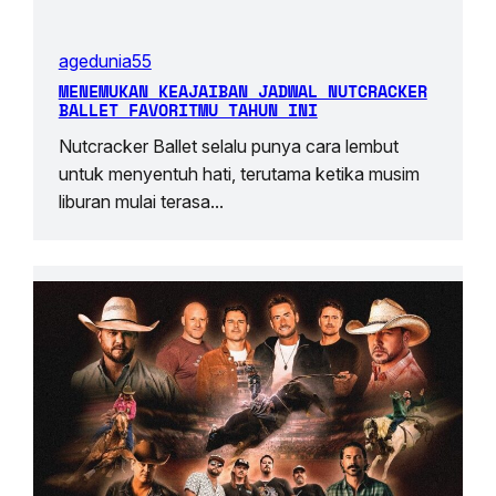
agedunia55
MENEMUKAN KEAJAIBAN JADWAL NUTCRACKER
BALLET FAVORITMU TAHUN INI
Nutcracker Ballet selalu punya cara lembut
untuk menyentuh hati, terutama ketika musim
liburan mulai terasa…