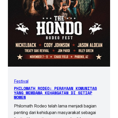
Festival
PHILOMATH RODEO: PERAYAAN KOMUNITAS
YANG MEMBAWA KEHANGATAN DI SETIAP
MOMEN
Philomath Rodeo telah lama menjadi bagian
penting dari kehidupan masyarakat sebagai