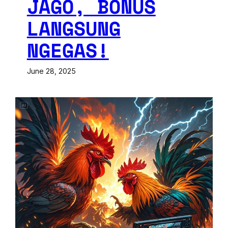
JAGO, BONUS
LANGSUNG
NGEGAS!
June 28, 2025