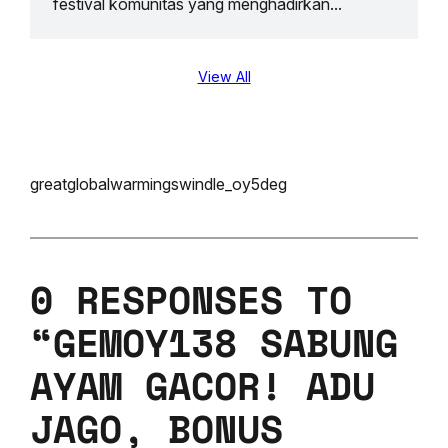
festival komunitas yang menghadirkan…
View All
greatglobalwarmingswindle_oy5deg
0 RESPONSES TO
“GEMOY138 SABUNG
AYAM GACOR! ADU
JAGO, BONUS