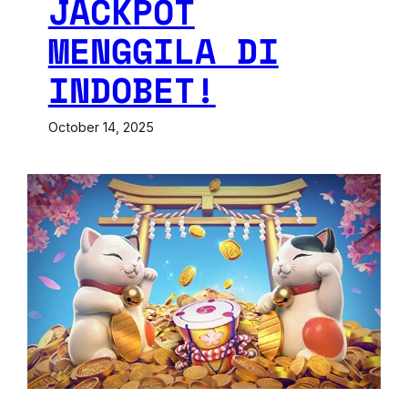
JACKPOT
MENGGILA DI
INDOBET!
October 14, 2025