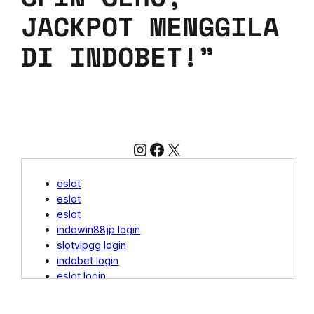
JACKPOT MENGGILA
DI INDOBET!”
Instagram
Facebook
X
eslot
eslot
eslot
indowin88jp login
slotvipgg login
indobet login
eslot login
indobet
eslot