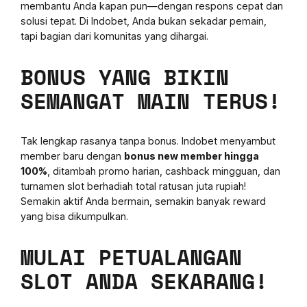
membantu Anda kapan pun—dengan respons cepat dan
solusi tepat. Di Indobet, Anda bukan sekadar pemain,
tapi bagian dari komunitas yang dihargai.
BONUS YANG BIKIN
SEMANGAT MAIN TERUS!
Tak lengkap rasanya tanpa bonus. Indobet menyambut
member baru dengan
bonus new member hingga
100%
, ditambah promo harian, cashback mingguan, dan
turnamen slot berhadiah total ratusan juta rupiah!
Semakin aktif Anda bermain, semakin banyak reward
yang bisa dikumpulkan.
MULAI PETUALANGAN
SLOT ANDA SEKARANG!