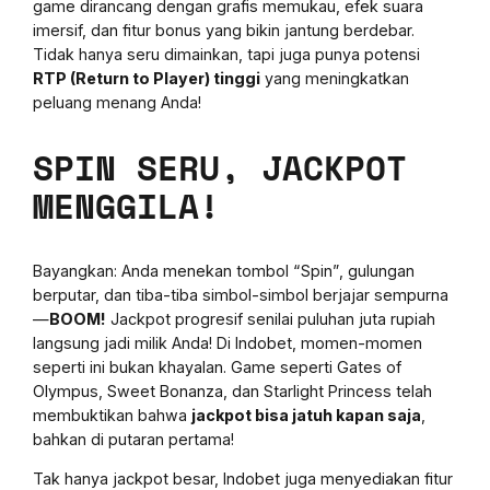
game dirancang dengan grafis memukau, efek suara
imersif, dan fitur bonus yang bikin jantung berdebar.
Tidak hanya seru dimainkan, tapi juga punya potensi
RTP (Return to Player) tinggi
yang meningkatkan
peluang menang Anda!
SPIN SERU, JACKPOT
MENGGILA!
Bayangkan: Anda menekan tombol “Spin”, gulungan
berputar, dan tiba-tiba simbol-simbol berjajar sempurna
—
BOOM!
Jackpot progresif senilai puluhan juta rupiah
langsung jadi milik Anda! Di Indobet, momen-momen
seperti ini bukan khayalan. Game seperti
Gates of
Olympus
,
Sweet Bonanza
, dan
Starlight Princess
telah
membuktikan bahwa
jackpot bisa jatuh kapan saja
,
bahkan di putaran pertama!
Tak hanya jackpot besar, Indobet juga menyediakan fitur