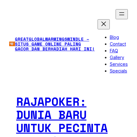
Skip
to
content
Blog
GREATGLOBALWARMINGSWINDLE –
SITUS GAME ONLINE PALING
Contact
GACOR DAN BERHADIAH HARI INI!
FAQ
Gallery
Services
Specials
RAJAPOKER:
DUNIA BARU
UNTUK PECINTA