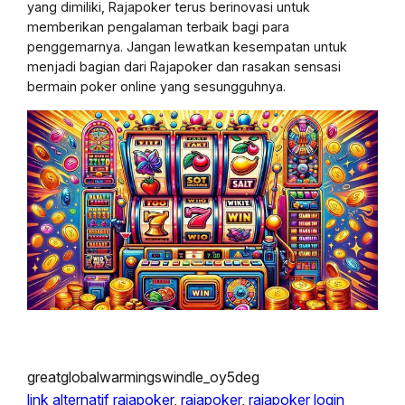
yang dimiliki, Rajapoker terus berinovasi untuk
memberikan pengalaman terbaik bagi para
penggemarnya. Jangan lewatkan kesempatan untuk
menjadi bagian dari Rajapoker dan rasakan sensasi
bermain poker online yang sesungguhnya.
greatglobalwarmingswindle_oy5deg
link alternatif rajapoker
, 
rajapoker
, 
rajapoker login