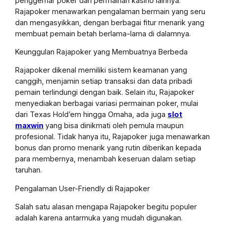
penggemar poker dan permainan kasino lainnya.
Rajapoker menawarkan pengalaman bermain yang seru
dan mengasyikkan, dengan berbagai fitur menarik yang
membuat pemain betah berlama-lama di dalamnya.
Keunggulan Rajapoker yang Membuatnya Berbeda
Rajapoker dikenal memiliki sistem keamanan yang
canggih, menjamin setiap transaksi dan data pribadi
pemain terlindungi dengan baik. Selain itu, Rajapoker
menyediakan berbagai variasi permainan poker, mulai
dari Texas Hold’em hingga Omaha, ada juga
slot
maxwin
yang bisa dinikmati oleh pemula maupun
profesional. Tidak hanya itu, Rajapoker juga menawarkan
bonus dan promo menarik yang rutin diberikan kepada
para membernya, menambah keseruan dalam setiap
taruhan.
Pengalaman User-Friendly di Rajapoker
Salah satu alasan mengapa Rajapoker begitu populer
adalah karena antarmuka yang mudah digunakan.