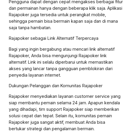
Pengguna dapat dengan cepat mengakses berbagai fitur
dan permainan hanya dengan beberapa klik saja. Aplikasi
Rajapoker juga tersedia untuk perangkat mobile,
sehingga pemain bisa bermain kapan saja dan di mana
saja tanpa hambatan.
Rajapoker sebagai Link Alternatif Terpercaya
Bagi yang ingin bergabung atau mencari link alternatif
Rajapoker, Anda bisa mengunjungi Rajapoker link
alternatif. Link ini selalu diperbarui untuk memastikan
akses yang lancar tanpa gangguan pemblokiran dari
penyedia layanan internet.
Dukungan Pelanggan dan Komunitas Rajapoker
Rajapoker menyediakan layanan customer service yang
siap membantu pemain selama 24 jam. Apapun kendala
yang dihadapi, tim support Rajapoker siap memberikan
solusi cepat dan tepat. Selain itu, komunitas pemain
Rajapoker juga sangat aktif, membuat Anda bisa
bertukar strategi dan pengalaman bermain.