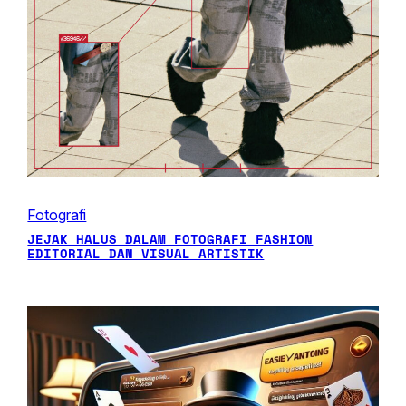
Fotografi
JEJAK HALUS DALAM FOTOGRAFI FASHION
EDITORIAL DAN VISUAL ARTISTIK