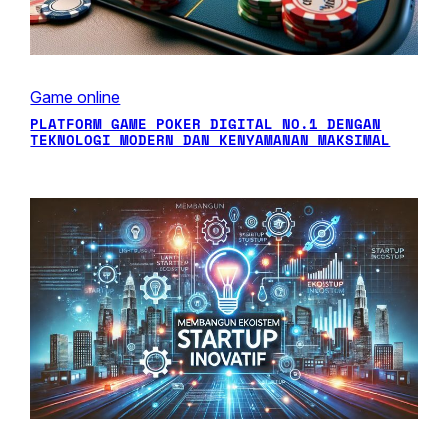
Game online
PLATFORM GAME POKER DIGITAL NO.1 DENGAN
TEKNOLOGI MODERN DAN KENYAMANAN MAKSIMAL