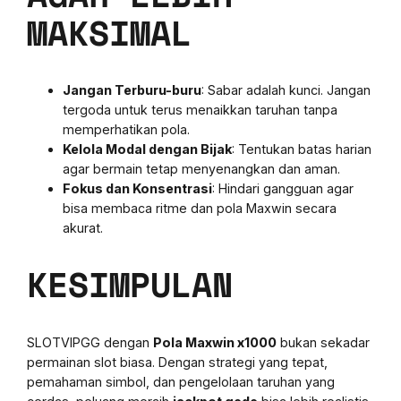
MAKSIMAL
Jangan Terburu-buru
: Sabar adalah kunci. Jangan
tergoda untuk terus menaikkan taruhan tanpa
memperhatikan pola.
Kelola Modal dengan Bijak
: Tentukan batas harian
agar bermain tetap menyenangkan dan aman.
Fokus dan Konsentrasi
: Hindari gangguan agar
bisa membaca ritme dan pola Maxwin secara
akurat.
KESIMPULAN
SLOTVIPGG dengan
Pola Maxwin x1000
bukan sekadar
permainan slot biasa. Dengan strategi yang tepat,
pemahaman simbol, dan pengelolaan taruhan yang