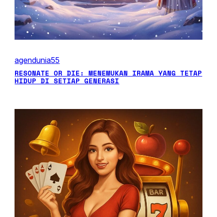
agendunia55
RESONATE OR DIE: MENEMUKAN IRAMA YANG TETAP
HIDUP DI SETIAP GENERASI