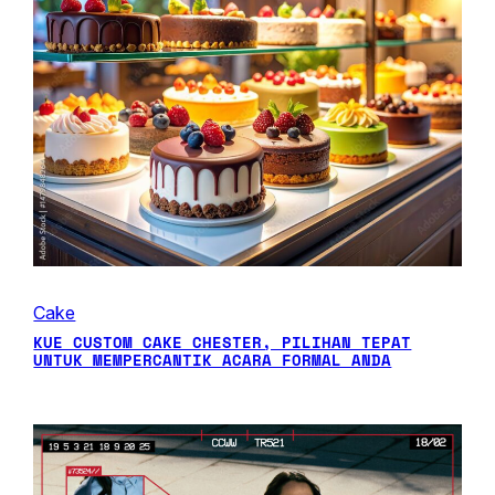
Cake
KUE CUSTOM CAKE CHESTER, PILIHAN TEPAT
UNTUK MEMPERCANTIK ACARA FORMAL ANDA