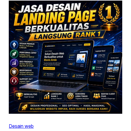
Desain web