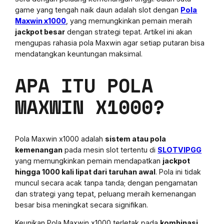
game yang tengah naik daun adalah slot dengan
Pola
Maxwin x1000
, yang memungkinkan pemain meraih
jackpot besar
dengan strategi tepat. Artikel ini akan
mengupas rahasia pola Maxwin agar setiap putaran bisa
mendatangkan keuntungan maksimal.
APA ITU POLA
MAXWIN X1000?
Pola Maxwin x1000 adalah
sistem atau pola
kemenangan
pada mesin slot tertentu di
SLOTVIPGG
yang memungkinkan pemain mendapatkan
jackpot
hingga 1000 kali lipat dari taruhan awal
. Pola ini tidak
muncul secara acak tanpa tanda; dengan pengamatan
dan strategi yang tepat, peluang meraih kemenangan
besar bisa meningkat secara signifikan.
Keunikan Pola Maxwin x1000 terletak pada
kombinasi