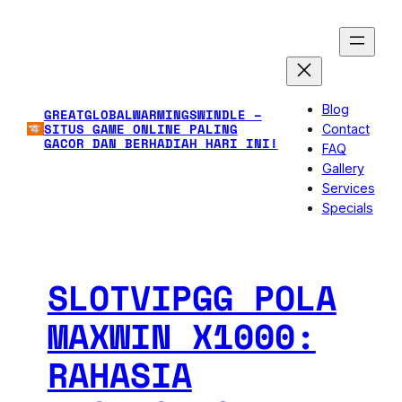
Skip
to
content
Blog
GREATGLOBALWARMINGSWINDLE –
SITUS GAME ONLINE PALING
Contact
GACOR DAN BERHADIAH HARI INI!
FAQ
Gallery
Services
Specials
SLOTVIPGG POLA
MAXWIN X1000:
RAHASIA