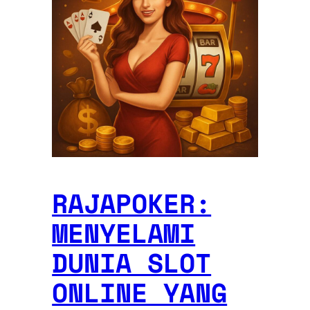
RAJAPOKER:
MENYELAMI
DUNIA SLOT
ONLINE YANG