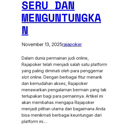
SERU DAN
MENGUNTUNGKA
N
November 13, 2025
rajapoker
Dalam dunia permainan judi online,
Rajapoker telah menjadi salah satu platform
yang paling diminati oleh para penggemar
slot online. Dengan berbagai fitur menarik
dan kemudahan akses, Rajapoker
menawarkan pengalaman bermain yang tak
terlupakan bagi para pemainnya. Artikel ini
akan membahas mengapa Rajapoker
menjadi pilihan utama dan bagaimana Anda
bisa menikmati berbagai keuntungan dari
platform ini.…