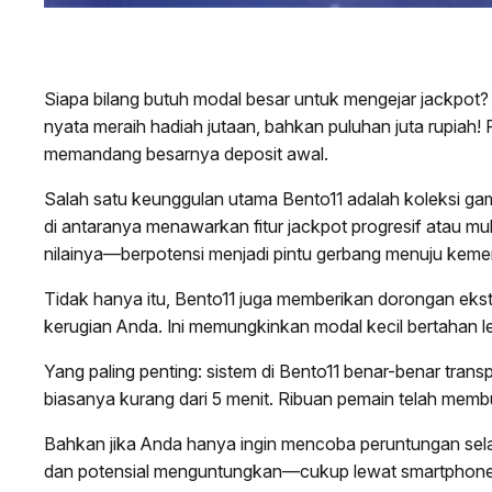
Siapa bilang butuh modal besar untuk mengejar jackpot?
nyata meraih hadiah jutaan, bahkan puluhan juta rupiah!
memandang besarnya deposit awal.
Salah satu keunggulan utama Bento11 adalah koleksi gam
di antaranya menawarkan fitur jackpot progresif atau mul
nilainya—berpotensi menjadi pintu gerbang menuju keme
Tidak hanya itu, Bento11 juga memberikan dorongan ek
kerugian Anda. Ini memungkinkan modal kecil bertahan l
Yang paling penting: sistem di Bento11 benar-benar tran
biasanya kurang dari 5 menit. Ribuan pemain telah memb
Bahkan jika Anda hanya ingin mencoba peruntungan sel
dan potensial menguntungkan—cukup lewat smartphone