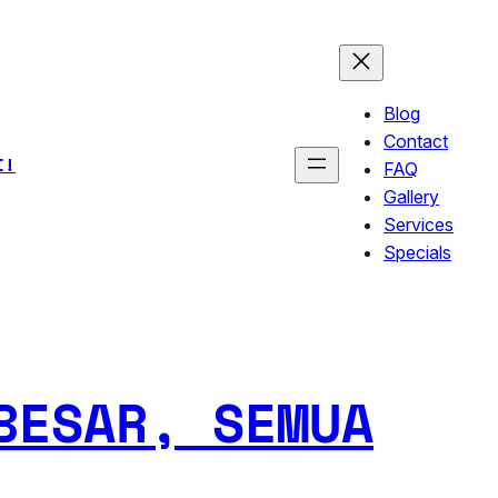
Blog
Contact
I!
FAQ
Gallery
Services
Specials
BESAR, SEMUA