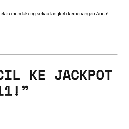
ng selalu mendukung setiap langkah kemenangan Anda!
CIL KE JACKPOT
11!”